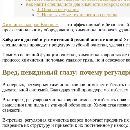
Как найти специалиста для химчистки ковров: сов
1. Опыт и репутация
2. Используемые технологии и средства
Химчистка ковров Воронеж
— это эффективный и безопасный с
профессиональному оборудованию, химчистка позволяет удалит
Забудьте о долгой и утомительной ручной чистке ковров!
Хим
специалисты проведут процедуру глубокой очистки, удаляя не 
Помимо основной функции очистки, химчистка ковров также по
процессе химчистки, не только удаляют грязь, но и освежают к
Вред, невидимый глазу: почему регуляр
Во-первых, регулярная химчистка ковров помогает избежать на
дыхательной системой. Благодаря этой процедуре мы избегаем 
Во-вторых, регулярная чистка ковров помогает избежать появ
выделения или пыль из уличной обстановки. Химчистка позволя
свежести.
В-третьих, регулярная химчистка ковров помогает продлить их
повредить их структуру и привести к их постепенному износу