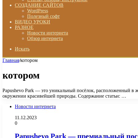
СОЗДАНИЕ САЙТОВ
WordPress
Полезный софт
ВИДЕО УРОКИ
РАЗНОЕ
Новости интернета
Обзор интернета
Искать
Главная
/
котором
котором
Papushevo Park — это уникальный посёлок, расположенный в ж
окружении красивейшей природы. Содержание статьи: …
Новости интернета
11.12.2023
0
Papushevo Park — премиальный посё