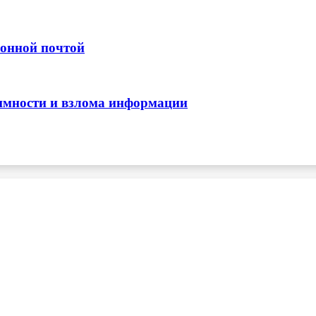
ронной почтой
нимности и взлома информации