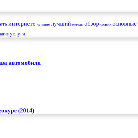
интернете
обзор
основные
ать
лучший
лучшие
онлайн
методы
услуги
дание
ива автомобиля
окурс (2014)