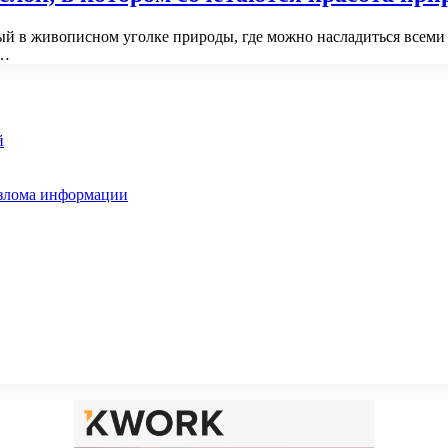
ый в живописном уголке природы, где можно насладиться всеми 
:…
й
взлома информации