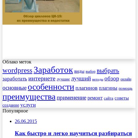
Облако меток
Заработок
wordpress
выбрать
виды
выбор
интернете
обзор
заработать
лучший
лучшие
онлайн
методы
особенности
основные
плагинов
плагины
помощь
преимущества
применение
ремонт
советы
сайта
услуги
создание
Популярное
26.06.2015
Как быстро и легко научиться разбираться