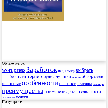
Облако меток
Заработок
wordpress
выбрать
виды
выбор
интернете
обзор
заработать
лучший
лучшие
онлайн
методы
особенности
основные
плагинов
плагины
помощь
преимущества
применение
ремонт
советы
сайта
услуги
создание
Популярное