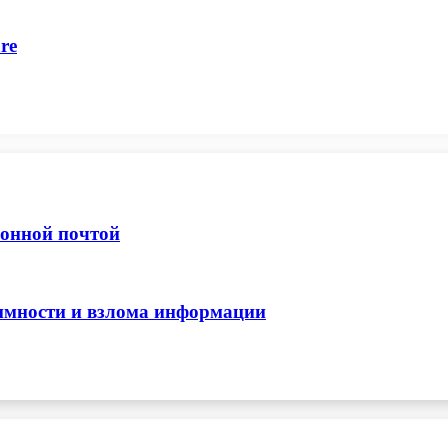
re
ронной почтой
нимности и взлома информации