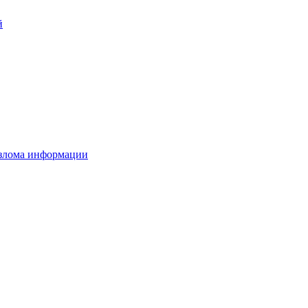
й
взлома информации