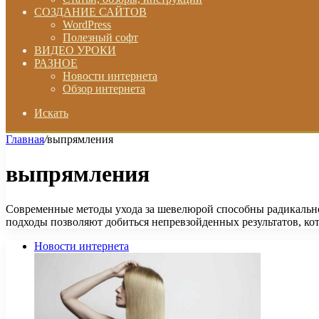
СОЗДАНИЕ САЙТОВ
WordPress
Полезный софт
ВИДЕО УРОКИ
РАЗНОЕ
Новости интернета
Обзор интернета
Искать
Главная
/
выпрямления
выпрямления
Современные методы ухода за шевелюрой способны радикально
подходы позволяют добиться непревзойденных результатов, ко
Новости интернета