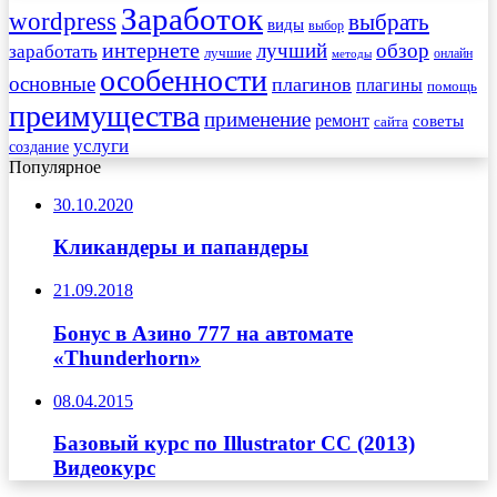
Заработок
wordpress
выбрать
виды
выбор
интернете
обзор
заработать
лучший
лучшие
онлайн
методы
особенности
основные
плагинов
плагины
помощь
преимущества
применение
ремонт
советы
сайта
услуги
создание
Популярное
30.10.2020
Кликандеры и папандеры
21.09.2018
Бонус в Азино 777 на автомате
«Thunderhorn»
08.04.2015
Базовый курс по Illustrator CC (2013)
Видеокурс