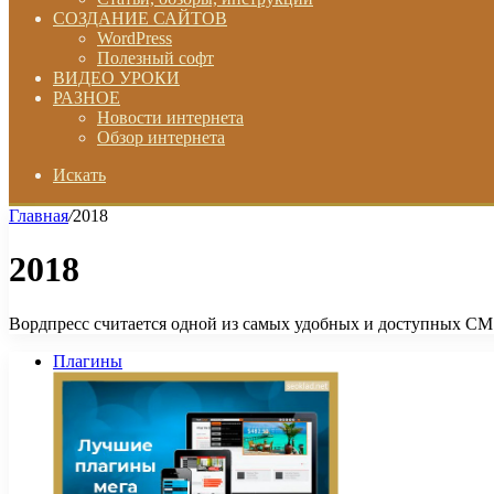
СОЗДАНИЕ САЙТОВ
WordPress
Полезный софт
ВИДЕО УРОКИ
РАЗНОЕ
Новости интернета
Обзор интернета
Искать
Главная
/
2018
2018
Вордпресс считается одной из самых удобных и доступных CMS.
Плагины