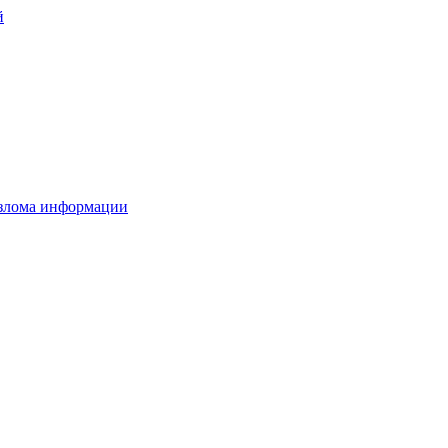
й
взлома информации