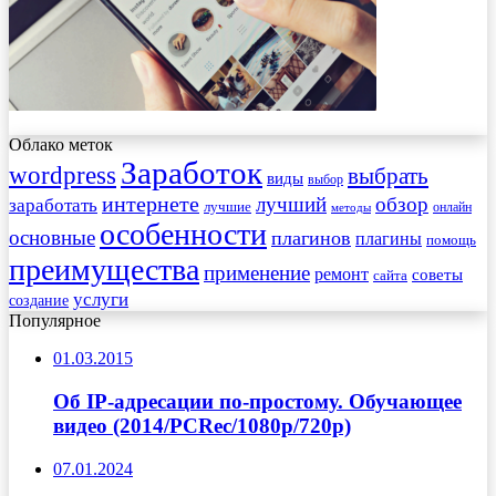
Облако меток
Заработок
wordpress
выбрать
виды
выбор
интернете
обзор
заработать
лучший
лучшие
онлайн
методы
особенности
основные
плагинов
плагины
помощь
преимущества
применение
ремонт
советы
сайта
услуги
создание
Популярное
01.03.2015
Об IP-адресации по-простому. Обучающее
видео (2014/PCRec/1080p/720p)
07.01.2024