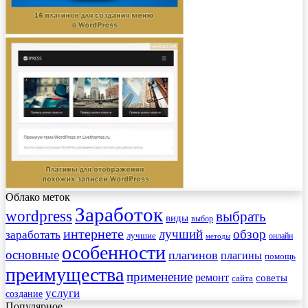
Облако меток
Заработок
wordpress
выбрать
виды
выбор
интернете
обзор
заработать
лучший
лучшие
онлайн
методы
особенности
основные
плагинов
плагины
помощь
преимущества
применение
ремонт
советы
сайта
услуги
создание
Популярное