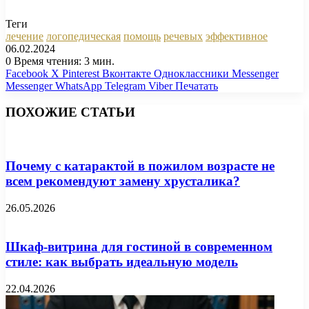
Теги
лечение
логопедическая
помощь
речевых
эффективное
06.02.2024
0
Время чтения: 3 мин.
Facebook
X
Pinterest
Вконтакте
Одноклассники
Messenger
Messenger
WhatsApp
Telegram
Viber
Печатать
ПОХОЖИЕ СТАТЬИ
Почему с катарактой в пожилом возрасте не
всем рекомендуют замену хрусталика?
26.05.2026
Шкаф-витрина для гостиной в современном
стиле: как выбрать идеальную модель
22.04.2026