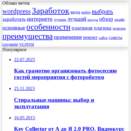
Облако меток
Заработок
wordpress
выбрать
виды
выбор
интернете
обзор
заработать
лучший
лучшие
онлайн
методы
особенности
основные
плагинов
плагины
помощь
преимущества
применение
ремонт
советы
сайта
услуги
создание
Популярное
22.07.2025
Как грамотно организовать фотосессию
гостей мероприятия с фотороботом
25.11.2023
Стиральные машины: выбор и
эксплуатация
16.05.2015
Key Collector от А до Я 2.0 PRO. Видеокурс