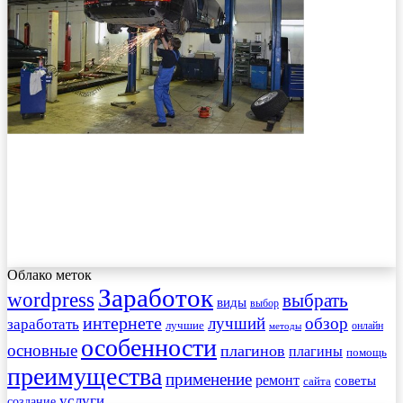
Облако меток
Заработок
wordpress
выбрать
виды
выбор
интернете
обзор
заработать
лучший
лучшие
онлайн
методы
особенности
основные
плагинов
плагины
помощь
преимущества
применение
ремонт
советы
сайта
услуги
создание