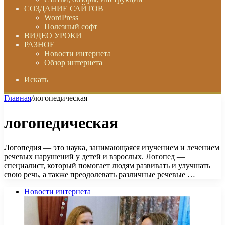
СОЗДАНИЕ САЙТОВ
WordPress
Полезный софт
ВИДЕО УРОКИ
РАЗНОЕ
Новости интернета
Обзор интернета
Искать
Главная
/
логопедическая
логопедическая
Логопедия — это наука, занимающаяся изучением и лечением
речевых нарушений у детей и взрослых. Логопед —
специалист, который помогает людям развивать и улучшать
свою речь, а также преодолевать различные речевые …
Новости интернета