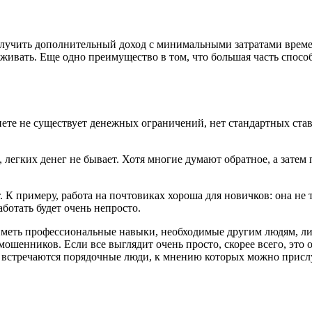
олучить дополнительный доход с минимальными затратами време
ивать. Еще одно преимущество в том, что большая часть способо
нете не существует денежных ограничений, нет стандартных ста
и, легких денег не бывает. Хотя многие думают обратное, а зат
. К примеру, работа на почтовиках хороша для новичков: она не
аботать будет очень непросто.
 иметь профессиональные навыки, необходимые другим людям, л
мошенников. Если все выглядит очень просто, скорее всего, это 
сь встречаются порядочные люди, к мнению которых можно присл