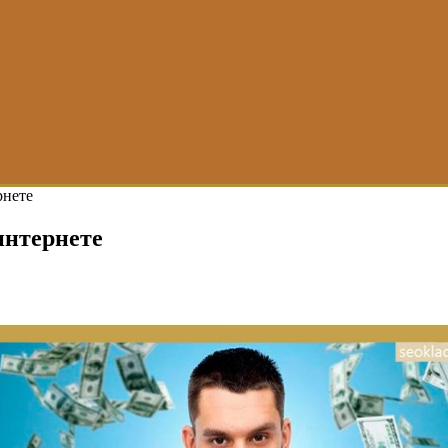
рнете
интернете