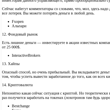
инвесторам данного управляющего, прямо пропорционально с
Сейчас набегут комментаторы со словами, что, мол, здесь надо 
все лотерея. Вы можете потерять деньги в любой день.
Fxopen
Альпари
12. Фондовый рынок
Есть лишние деньги — инвестируете в акции известных компан
от 25 000$.
InteractiveBrokers
13. Хайпы
Опасный способ, но очень прибыльный. Вы вкладываете деньги
том, чтобы успеть вывести заработанное до того, как он всех к
14. Криптовалюта
Непонятно какая сейчас ситуация с криптой. Но теоритически в
раз получится заработать на токенах (лохотронов там будь здоро
Bestchange