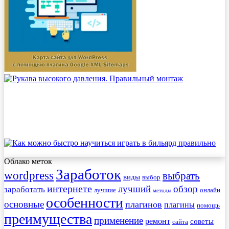
Облако меток
Заработок
wordpress
выбрать
виды
выбор
интернете
обзор
заработать
лучший
лучшие
онлайн
методы
особенности
основные
плагинов
плагины
помощь
преимущества
применение
ремонт
советы
сайта