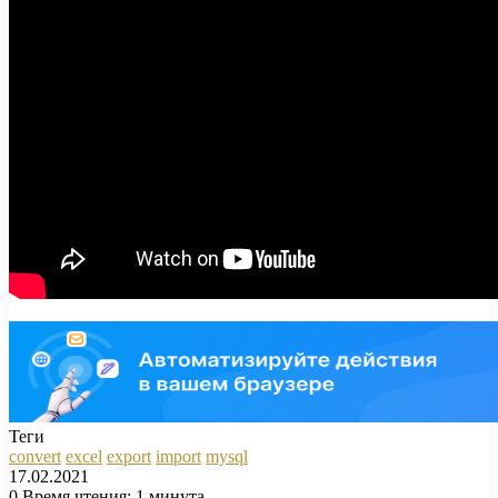
Теги
convert
excel
export
import
mysql
17.02.2021
0
Время чтения: 1 минута