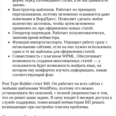
форму перед публикацией статьи, а не настраивать ее
заново.
Конструктор шаблонов. Работает по принципу
перетаскивания, поэтому мгновенно осваивается даже
новичками в ВордПресс. Позволяет сделать любое
количество заготовок, чтобы затем мгновенно
применять их при оформлении новых статей.
Генератор шорткодов. Работает полуавтоматически,
экономя время вебмастера.
Функция импорта/экспорта. Упрощает работу сразу с
несколькими сайтами, если на них нужно использовать
одни и те же шаблоны для оформления статей.
Совместимость с плагином WPML. Обеспечивает
возможность создания многоязычных статей — у
пользователя будет возможность выбрать язык, на
котором ему комфортно изучать информацию, нажав
соответствующий флаг.
Post Type Builder стоит $49. Он работает на всех сайтах с
любыми шаблонами WordPress, поэтому его можно
устанавливать без опасений, с полной уверенностью в том,
что он решит ваши задачи. В цену входят 6 месяцев доступа к
службе поддержки, помогающей вебмастерам ВП решать
возникающие при настройке плагина проблемы.