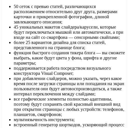
50 сеток с превью статей, различающихся
расположением относительно друг друга, размерами
карточки и прикрепленной фотографии, длиной
завлекающего описания;
45 уникальных макетов слайдера/карусели, которые
будут переключаться мышкой или автоматически, а при
входе на сайт со смартфона — сенсорными свайпами;
более 25 вариантов дизайна для списка статей,
представленного на странице блога;
функция быстрого создания тикера блога — вы сможете
выбрать, какие будут цвета у фона, шрифта и другие
параметры;
поддерживается работа посредством визуального
конструктора Visual Composer;
при добавлении слайдеров, можно указать, через какое
время после загрузки страницы или попадания на экран
пользователя они будут автовоспроизводиться, а также
интервал переключения между слайдами;
все графические элементы полностью адаптивны,
поэтому будут сохранять свой красивый внешний вид
при открытии страницы с любых устройств: телефонов,
планшетов, смартфонов;
мультиязычность инструмента;
встроенный генератор шорткодов, ускоряющий процесс