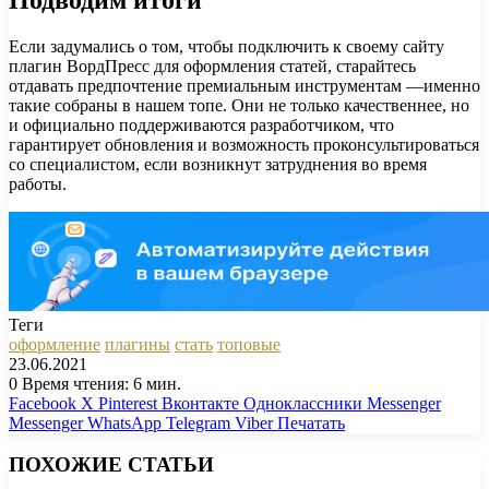
Если задумались о том, чтобы подключить к своему сайту
плагин ВордПресс для оформления статей, старайтесь
отдавать предпочтение премиальным инструментам —именно
такие собраны в нашем топе. Они не только качественнее, но
и официально поддерживаются разработчиком, что
гарантирует обновления и возможность проконсультироваться
со специалистом, если возникнут затруднения во время
работы.
Теги
оформление
плагины
стать
топовые
23.06.2021
0
Время чтения: 6 мин.
Facebook
X
Pinterest
Вконтакте
Одноклассники
Messenger
Messenger
WhatsApp
Telegram
Viber
Печатать
ПОХОЖИЕ СТАТЬИ