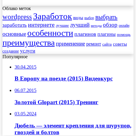
Облако меток
Заработок
wordpress
выбрать
виды
выбор
интернете
обзор
заработать
лучший
лучшие
онлайн
методы
особенности
основные
плагинов
плагины
помощь
преимущества
применение
ремонт
советы
сайта
услуги
создание
Популярное
30.04.2015
В Европу на поезде (2015) Видеокурс
06.07.2015
Золотой Glopart (2015) Тренинг
03.05.2024
Дюбель — элемент крепления для шурупов,
гвоздей и болтов