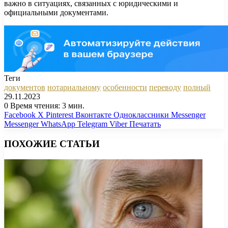
важно в ситуациях, связанных с юридическими и
официальными документами.
Теги
документов
нотариальному
особенности
переводу
полный
29.11.2023
0
Время чтения: 3 мин.
Facebook
X
Pinterest
Вконтакте
Одноклассники
Messenger
Messenger
WhatsApp
Telegram
Viber
Печатать
ПОХОЖИЕ СТАТЬИ