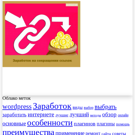
Облако меток
Заработок
wordpress
выбрать
виды
выбор
интернете
обзор
заработать
лучший
лучшие
онлайн
методы
особенности
основные
плагинов
плагины
помощь
преимущества
применение
ремонт
советы
сайта