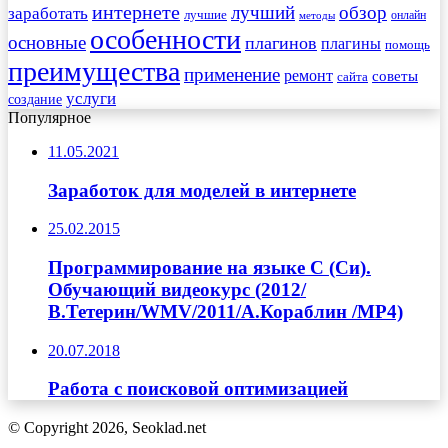
интернете
обзор
заработать
лучший
лучшие
онлайн
методы
особенности
основные
плагинов
плагины
помощь
преимущества
применение
ремонт
советы
сайта
услуги
создание
Популярное
11.05.2021
Заработок для моделей в интернете
25.02.2015
Программирование на языке C (Си).
Обучающий видеокурс (2012/
В.Тетерин/WMV/2011/А.Кораблин /MP4)
20.07.2018
Работа с поисковой оптимизацией
© Copyright 2026, Seoklad.net