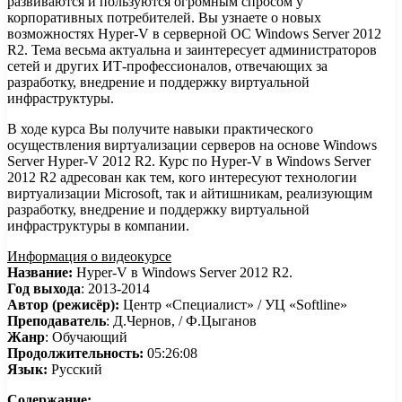
развиваются и пользуются огромным спросом у
корпоративных потребителей. Вы узнаете о новых
возможностях Hyper-V в серверной ОС Windows Server 2012
R2. Тема весьма актуальна и заинтересует администраторов
сетей и других ИТ-профессионалов, отвечающих за
разработку, внедрение и поддержку виртуальной
инфраструктуры.
В ходе курса Вы получите навыки практического
осуществления виртуализации серверов на основе Windows
Server Hyper-V 2012 R2. Курс по Hyper-V в Windows Server
2012 R2 адресован как тем, кого интересуют технологии
виртуализации Microsoft, так и айтишникам, реализующим
разработку, внедрение и поддержку виртуальной
инфраструктуры в компании.
Информация о видеокурсе
Название:
Hyper-V в Windows Server 2012 R2.
Год выхода
: 2013-2014
Автор (режисёр):
Центр «Специалист» / УЦ «Softline»
Преподаватель
: Д.Чернов, / Ф.Цыганов
Жанр
: Обучающий
Продолжительность:
05:26:08
Язык:
Русский
Содержание: