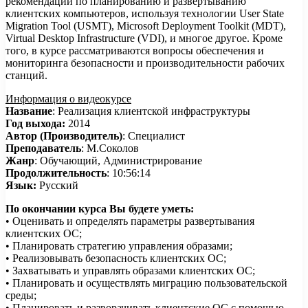
рекомендации по планированию и развертыванию
клиентских компьютеров, используя технологии User State
Migration Tool (USMT), Microsoft Deployment Toolkit (MDT),
Virtual Desktop Infrastructure (VDI), и многое другое. Кроме
того, в курсе рассматриваются вопросы обеспечения и
мониторинга безопасности и производительности рабочих
станций.
Информация о видеокурсе
Название
: Реализация клиентской инфраструктуры
Год выхода:
2014
Автор (Производитель)
: Специалист
Преподаватель
: М.Соколов
Жанр
: Обучающий, Администрирование
Продолжительность
: 10:56:14
Язык:
Русский
По окончании курса Вы будете уметь:
• Оценивать и определять параметры развертывания
клиентских ОС;
• Планировать стратегию управления образами;
• Реализовывать безопасность клиентских ОС;
• Захватывать и управлять образами клиентских ОС;
• Планировать и осуществлять миграцию пользовательской
среды;
• Планировать и разворачивать клиентские ОС с помощью