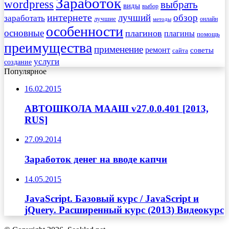
Заработок
wordpress
выбрать
виды
выбор
интернете
обзор
заработать
лучший
лучшие
онлайн
методы
особенности
основные
плагинов
плагины
помощь
преимущества
применение
ремонт
советы
сайта
услуги
создание
Популярное
16.02.2015
АВТОШКОЛА МААШ v27.0.0.401 [2013,
RUS]
27.09.2014
Заработок денег на вводе капчи
14.05.2015
JavaScript. Базовый курс / JavaScript и
jQuery. Расширенный курс (2013) Видеокурс