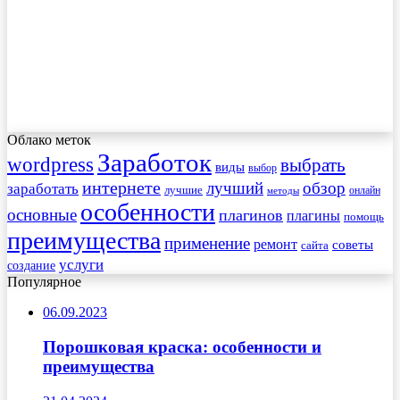
Облако меток
Заработок
wordpress
выбрать
виды
выбор
интернете
обзор
заработать
лучший
лучшие
онлайн
методы
особенности
основные
плагинов
плагины
помощь
преимущества
применение
ремонт
советы
сайта
услуги
создание
Популярное
06.09.2023
Порошковая краска: особенности и
преимущества