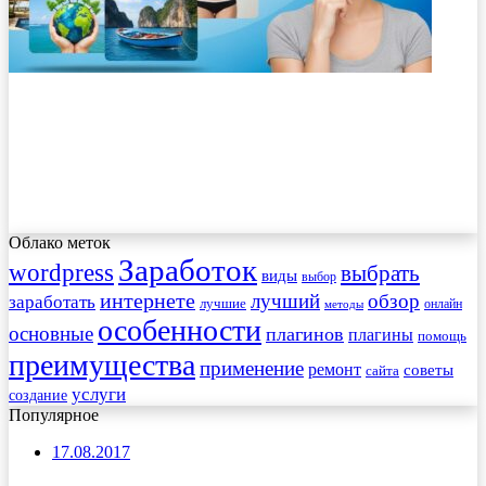
Облако меток
Заработок
wordpress
выбрать
виды
выбор
интернете
обзор
заработать
лучший
лучшие
онлайн
методы
особенности
основные
плагинов
плагины
помощь
преимущества
применение
ремонт
советы
сайта
услуги
создание
Популярное
17.08.2017