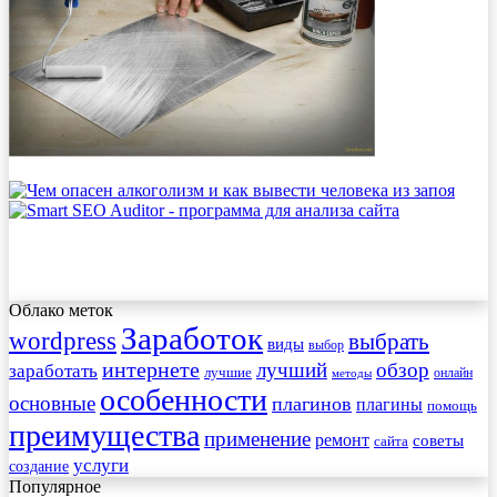
Облако меток
Заработок
wordpress
выбрать
виды
выбор
интернете
обзор
заработать
лучший
лучшие
онлайн
методы
особенности
основные
плагинов
плагины
помощь
преимущества
применение
ремонт
советы
сайта
услуги
создание
Популярное