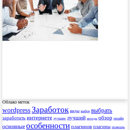
Облако меток
Заработок
wordpress
выбрать
виды
выбор
интернете
обзор
заработать
лучший
лучшие
онлайн
методы
особенности
основные
плагинов
плагины
помощь