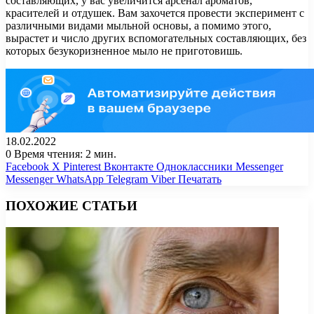
составляющих, у вас увеличится арсенал ароматов,
красителей и отдушек. Вам захочется провести эксперимент с
различными видами мыльной основы, а помимо этого,
вырастет и число других вспомогательных составляющих, без
которых безукоризненное мыло не приготовишь.
18.02.2022
0
Время чтения: 2 мин.
Facebook
X
Pinterest
Вконтакте
Одноклассники
Messenger
Messenger
WhatsApp
Telegram
Viber
Печатать
ПОХОЖИЕ СТАТЬИ