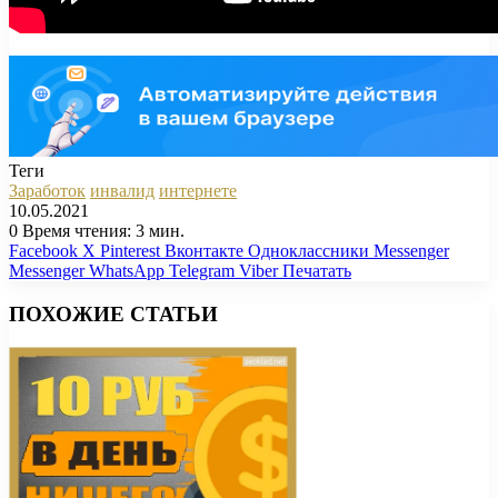
Теги
Заработок
инвалид
интернете
10.05.2021
0
Время чтения: 3 мин.
Facebook
X
Pinterest
Вконтакте
Одноклассники
Messenger
Messenger
WhatsApp
Telegram
Viber
Печатать
ПОХОЖИЕ СТАТЬИ