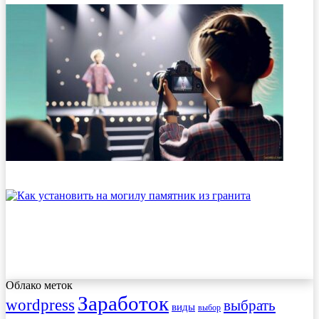
Облако меток
Заработок
wordpress
выбрать
виды
выбор