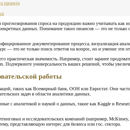
о проекта
ки
ач прогнозирования спроса на продукцию важно учитывать как 
конкретных данных. Понимание таких нюансов — это не только с
фицированное документирование процесса, визуализация анализ
с — это не только поиск ответов на вопрос, но и умение эти от
 его практическая значимость. Например, стоит заранее продума
ях. Подчеркните универсальность ваших решений, чтобы увеличи
овательской работы
аций, таких как Всемирный банк, ООН или Евростат. Они част
тельских задач в области аналитики данных.
анные с аналитикой и наукой о данных, такие как Kaggle и Rese
лтинговых и исследовательских компаний (например, McKinsey, 
ему, представляющую интерес для бизнеса или гос. сектора.