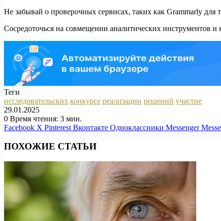
Не забывай о проверочных сервисах, таких как Grammarly для 
Сосредоточься на совмещении аналитических инструментов и ка
Теги
исследовательских
конкурсе
реализации
решений
участие
29.01.2025
0
Время чтения: 3 мин.
Facebook
X
Pinterest
Вконтакте
Одноклассники
Messenger
Messe
ПОХОЖИЕ СТАТЬИ