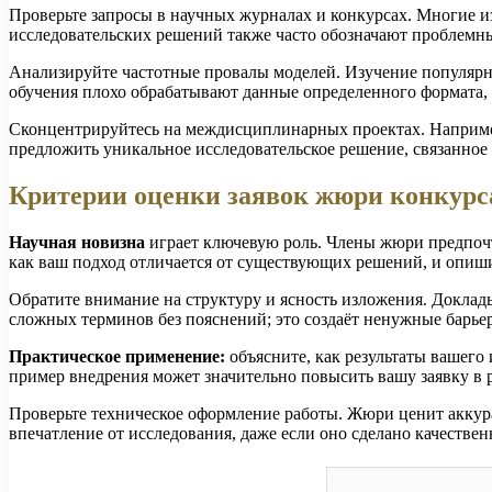
Проверьте запросы в научных журналах и конкурсах. Многие и
исследовательских решений также часто обозначают проблемны
Анализируйте частотные провалы моделей. Изучение популярн
обучения плохо обрабатывают данные определенного формата, 
Сконцентрируйтесь на междисциплинарных проектах. Например
предложить уникальное исследовательское решение, связанно
Критерии оценки заявок жюри конкурс
Научная новизна
играет ключевую роль. Члены жюри предпочт
как ваш подход отличается от существующих решений, и опишит
Обратите внимание на структуру и ясность изложения. Доклад
сложных терминов без пояснений; это создаёт ненужные барье
Практическое применение:
объясните, как результаты вашего
пример внедрения может значительно повысить вашу заявку в 
Проверьте техническое оформление работы. Жюри ценит аккур
впечатление от исследования, даже если оно сделано качествен