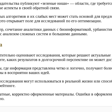
здательства публикуют «зеленые ниши» — области, где требуетс
е аспекты в своей обратной связи.
ых алгоритмов и их слабых мест может стать основой для пред
это открывает поле для исследований по его оптимизации.
, сочетание аналитики данных с биоинформатикой, урбанистик
е с анализом сложных систем и большими данными.
а
ительно оценивают исследования, которые решают актуальные 
е, каких результатов в долгосрочной перспективе он может дос
ы, где информация представлена четко и логично, получают бол
ры в восприятии ваших идей.
 исследования могут использоваться в реальной жизни или спо
рейтинге.
атные, корректно оформленные материалы. Ошибки в оформлени
но.