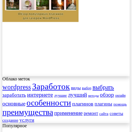
Облако меток
Заработок
wordpress
выбрать
виды
выбор
интернете
обзор
заработать
лучший
лучшие
онлайн
методы
особенности
основные
плагинов
плагины
помощь
преимущества
применение
ремонт
советы
сайта
услуги
создание
Популярное