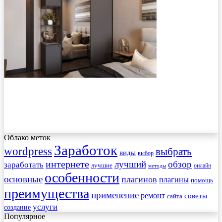
Облако меток
Заработок
wordpress
выбрать
виды
выбор
интернете
обзор
заработать
лучший
лучшие
онлайн
методы
особенности
основные
плагинов
плагины
помощь
преимущества
применение
ремонт
советы
сайта
услуги
создание
Популярное