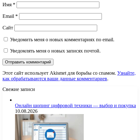
Имя
*
Email
*
Сайт
Уведомить меня о новых комментариях по email.
Уведомлять меня о новых записях почтой.
Этот сайт использует Akismet для борьбы со спамом.
Узнайте,
как обрабатываются ваши данные комментариев
.
Свежие записи
Онлайн шопинг цифровой техники — выбор и покупка
10.08.2026