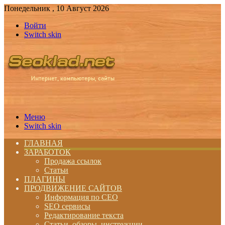
Понедельник , 10 Август 2026
Войти
Switch skin
Меню
Switch skin
ГЛАВНАЯ
ЗАРАБОТОК
Продажа ссылок
Статьи
ПЛАГИНЫ
ПРОДВИЖЕНИЕ САЙТОВ
Информация по СЕО
SEO сервисы
Редактирование текста
Статьи, обзоры, инструкции