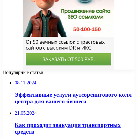
Популярные статьи
08.11.2024
Эффективные услуги аутсорсингового колл
центра для вашего бизнеса
21.05.2024
Как проходит эвакуация транспортных
средств