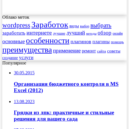
Облако меток
Заработок
wordpress
выбрать
виды
выбор
интернете
обзор
заработать
лучший
лучшие
онлайн
методы
особенности
основные
плагинов
плагины
помощь
преимущества
применение
ремонт
советы
сайта
услуги
создание
Популярное
30.05.2015
Организация бюджетного контроля в MS
Excel (2012)
13.08.2023
Грядки из дпк: практичные и стильные
решения для вашего сада