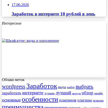
17.06.2026
Заработок в интернете 10 рублей в день
Интересное
Облако меток
Заработок
wordpress
выбрать
виды
выбор
интернете
обзор
заработать
лучший
лучшие
онлайн
методы
особенности
основные
плагинов
плагины
помощь
преимущества
применение
ремонт
советы