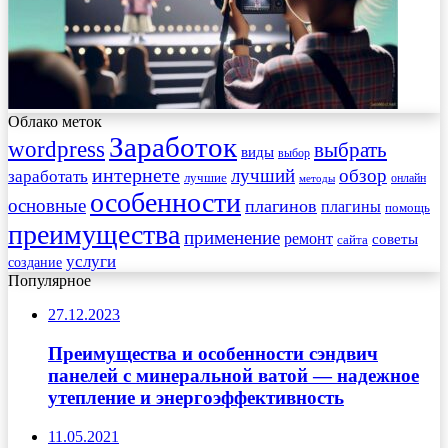
Облако меток
Заработок
wordpress
выбрать
виды
выбор
интернете
обзор
заработать
лучший
лучшие
онлайн
методы
особенности
основные
плагинов
плагины
помощь
преимущества
применение
ремонт
советы
сайта
услуги
создание
Популярное
27.12.2023
Преимущества и особенности сэндвич
панелей с минеральной ватой — надежное
утепление и энергоэффективность
11.05.2021