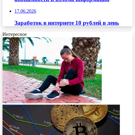
17.06.2026
Заработок в интернете 10 рублей в день
Интересное