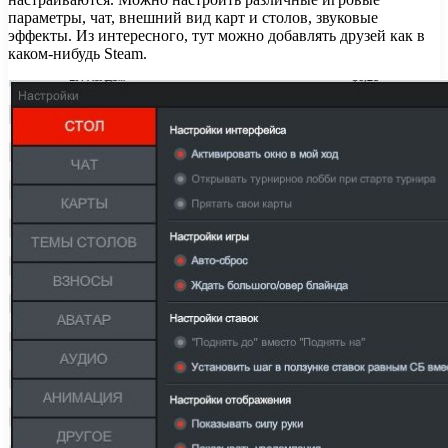
параметры, чат, внешний вид карт и столов, звуковые
эффекты. Из интересного, тут можно добавлять друзей как в
каком-нибудь Steam.