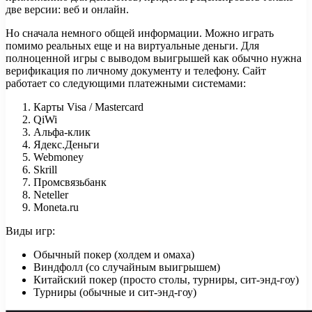
две версии: веб и онлайн.
Но сначала немного общей информации. Можно играть
помимо реальных еще и на виртуальные деньги. Для
полноценной игры с выводом выигрышей как обычно нужна
верификация по личному документу и телефону. Сайт
работает со следующими платежными системами:
Карты Visa / Mastercard
QiWi
Альфа-клик
Ядекс.Деньги
Webmoney
Skrill
Промсвязьбанк
Neteller
Moneta.ru
Виды игр:
Обычный покер (холдем и омаха)
Виндфолл (со случайным выигрышем)
Китайский покер (просто столы, турниры, сит-энд-гоу)
Турниры (обычные и сит-энд-гоу)