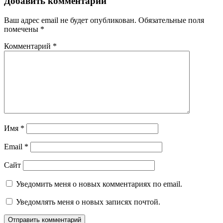
Добавить комментарий
Ваш адрес email не будет опубликован.
Обязательные поля
помечены
*
Комментарий
*
Имя
*
Email
*
Сайт
Уведомить меня о новых комментариях по email.
Уведомлять меня о новых записях почтой.