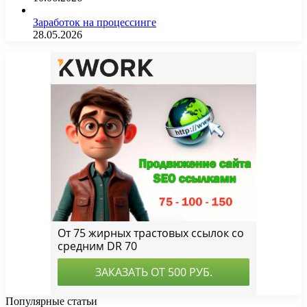
Заработок на процессинге
28.05.2026
Популярные статьи