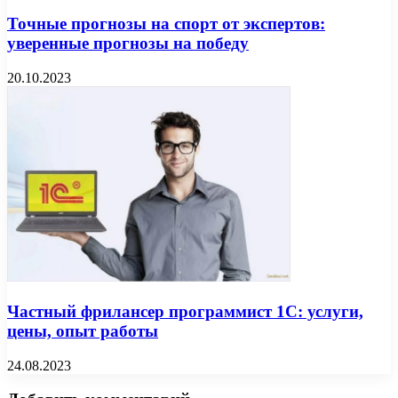
Точные прогнозы на спорт от экспертов:
уверенные прогнозы на победу
20.10.2023
Частный фрилансер программист 1С: услуги,
цены, опыт работы
24.08.2023