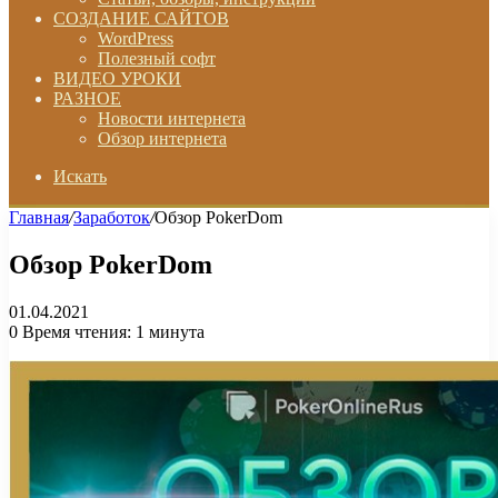
СОЗДАНИЕ САЙТОВ
WordPress
Полезный софт
ВИДЕО УРОКИ
РАЗНОЕ
Новости интернета
Обзор интернета
Искать
Главная
/
Заработок
/
Обзор PokerDom
Обзор PokerDom
01.04.2021
0
Время чтения: 1 минута