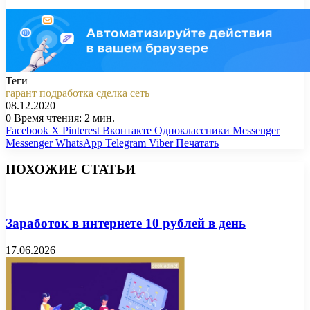
Теги
гарант
подработка
сделка
сеть
08.12.2020
0
Время чтения: 2 мин.
Facebook
X
Pinterest
Вконтакте
Одноклассники
Messenger
Messenger
WhatsApp
Telegram
Viber
Печатать
ПОХОЖИЕ СТАТЬИ
Заработок в интернете 10 рублей в день
17.06.2026