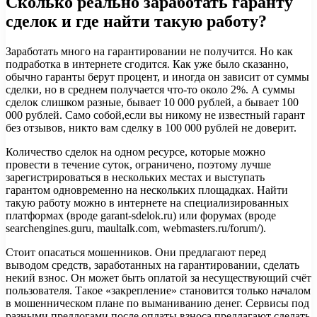
Сколько реально заработать гаранту
сделок и где найти такую работу?
Заработать много на гарантировании не получится. Но как
подработка в интернете сгодится. Как уже было сказанно,
обычно гаранты берут процент, и иногда он зависит от суммы
сделки, но в среднем получается что-то около 2%. А суммы
сделок слишком разные, бывает 10 000 рублей, а бывает 100
000 рублей. Само собой,если вы никому не известный гарант
без отзывов, никто вам сделку в 100 000 рублей не доверит.
Количество сделок на одном ресурсе, которые можно
провести в течение суток, ограничено, поэтому лучше
зарегистрироваться в нескольких местах и выступать
гарантом одновременно на нескольких площадках. Найти
такую работу можно в интернете на специализированных
платформах (вроде garant-sdelok.ru) или форумах (вроде
searchengines.guru, maultalk.com, webmasters.ru/forum/).
Стоит опасаться мошенников. Они предлагают перед
выводом средств, заработанных на гарантировании, сделать
некий взнос. Он может быть оплатой за несуществующий счёт
пользователя. Такое «закрепление» становится только началом
в мошенническом плане по выманиванию денег. Сервисы под
разными предлогами после оплаты взноса предлагают сделать