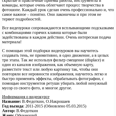
скрытые и практичные приемы работы, инструменты и
команды, которые очень облегчают процесс творчества в
фотошопе. Каждый урок сделан очень профессионально и, что
самое важное – понятно. Они лаконичны и при этом не
теряют подробностей.
Все видеоуроки сопроваждаются всплывающими подсказками
с комбинациями горячих клавиш которые были
задействованы в каждом действии. Очень интересная подача
материала!
С помощью этой подборки видеоуроков вы научитесь
создавать тень, не примитивно, в одно движение, а в целых
три этапа. Так же используя фильтр смещение (displace) и
один из каналов изображения, как объемную карту,
разместите текст или любую картинку так, чтобы они
повторяли все неровности изображения, научитесь легко и
быстро применять эффекты, обрабатывать фотографии, с
помощью инструментов ретуши убирать любой ненужный
мусор со своего фото, и многое другое.
Информация о видеокурсе
Название:
В.Федоткин, О.Накрошаев
Год выхода
: 2011-2015 (Обновлено 05.03.2015)
Автор:
В.Федоткин
Жанр:
Обучающий