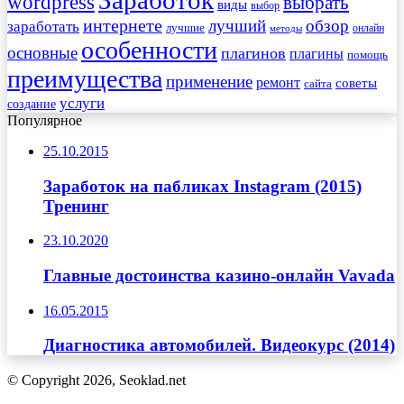
wordpress
выбрать
виды
выбор
интернете
обзор
заработать
лучший
лучшие
онлайн
методы
особенности
основные
плагинов
плагины
помощь
преимущества
применение
ремонт
советы
сайта
услуги
создание
Популярное
25.10.2015
Заработок на пабликах Instagram (2015)
Тренинг
23.10.2020
Главные достоинства казино-онлайн Vavada
16.05.2015
Диагностика автомобилей. Видеокурс (2014)
© Copyright 2026, Seoklad.net