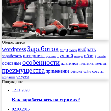
Облако меток
Заработок
wordpress
выбрать
виды
выбор
интернете
обзор
заработать
лучший
лучшие
онлайн
методы
особенности
основные
плагинов
плагины
помощь
преимущества
применение
ремонт
советы
сайта
услуги
создание
Популярное
12.11.2020
Как зарабатывать на стримах?
02.03.2015