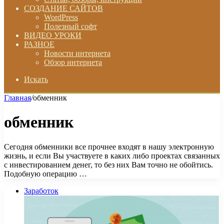
СОЗДАНИЕ САЙТОВ
WordPress
Полезный софт
ВИДЕО УРОКИ
РАЗНОЕ
Новости интернета
Обзор интернета
Искать
Главная
/
обменник
обменник
Сегодня обменники все прочнее входят в нашу электронную
жизнь, и если Вы участвуете в каких либо проектах связанных
с инвестированием денег, то без них Вам точно не обойтись.
Подобную операцию …
Заработок