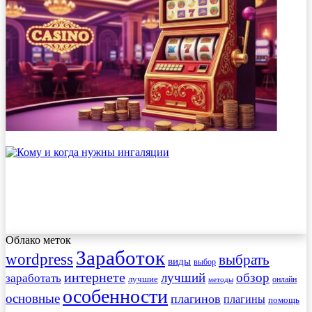
Облако меток
Заработок
wordpress
выбрать
виды
выбор
интернете
обзор
заработать
лучший
лучшие
онлайн
методы
особенности
основные
плагинов
плагины
помощь