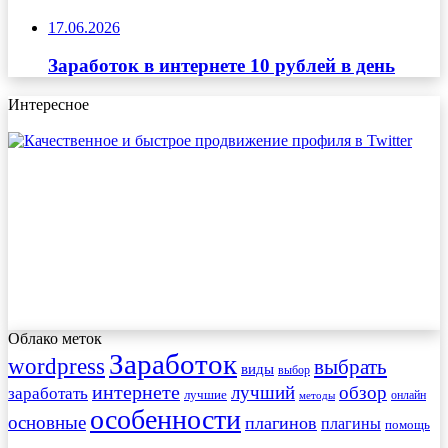
17.06.2026
Заработок в интернете 10 рублей в день
Интересное
Облако меток
Заработок
wordpress
выбрать
виды
выбор
интернете
обзор
заработать
лучший
лучшие
онлайн
методы
особенности
основные
плагинов
плагины
помощь