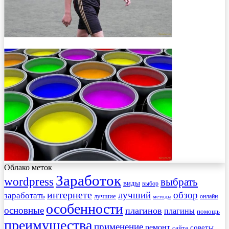
Облако меток
Заработок
wordpress
выбрать
виды
выбор
интернете
обзор
заработать
лучший
лучшие
онлайн
методы
особенности
основные
плагинов
плагины
помощь
преимущества
применение
ремонт
советы
сайта