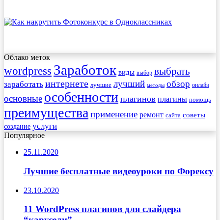
Облако меток
Заработок
wordpress
выбрать
виды
выбор
интернете
обзор
заработать
лучший
лучшие
онлайн
методы
особенности
основные
плагинов
плагины
помощь
преимущества
применение
ремонт
советы
сайта
услуги
создание
Популярное
25.11.2020
Лучшие бесплатные видеоуроки по Форексу
23.10.2020
11 WordPress плагинов для слайдера
“карусели”