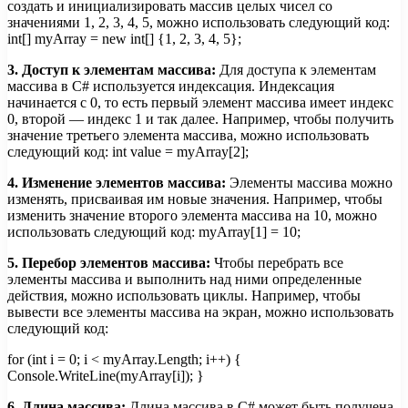
создать и инициализировать массив целых чисел со
значениями 1, 2, 3, 4, 5, можно использовать следующий код:
int[] myArray = new int[] {1, 2, 3, 4, 5};
3. Доступ к элементам массива:
Для доступа к элементам
массива в C# используется индексация. Индексация
начинается с 0, то есть первый элемент массива имеет индекс
0, второй — индекс 1 и так далее. Например, чтобы получить
значение третьего элемента массива, можно использовать
следующий код: int value = myArray[2];
4. Изменение элементов массива:
Элементы массива можно
изменять, присваивая им новые значения. Например, чтобы
изменить значение второго элемента массива на 10, можно
использовать следующий код: myArray[1] = 10;
5. Перебор элементов массива:
Чтобы перебрать все
элементы массива и выполнить над ними определенные
действия, можно использовать циклы. Например, чтобы
вывести все элементы массива на экран, можно использовать
следующий код:
for (int i = 0; i < myArray.Length; i++) {
Console.WriteLine(myArray[i]); }
6. Длина массива:
Длина массива в C# может быть получена