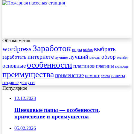
Облако меток
Заработок
wordpress
выбрать
виды
выбор
интернете
обзор
заработать
лучший
лучшие
онлайн
методы
особенности
основные
плагинов
плагины
помощь
преимущества
применение
ремонт
советы
сайта
услуги
создание
Популярное
12.12.2023
Шнековые пары — особенности,
применение и преимущества
05.02.2026