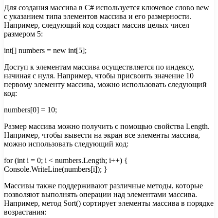
Для создания массива в C# используется ключевое слово new
с указанием типа элементов массива и его размерности.
Например, следующий код создаст массив целых чисел
размером 5:
int[] numbers = new int[5];
Доступ к элементам массива осуществляется по индексу,
начиная с нуля. Например, чтобы присвоить значение 10
первому элементу массива, можно использовать следующий
код:
numbers[0] = 10;
Размер массива можно получить с помощью свойства Length.
Например, чтобы вывести на экран все элементы массива,
можно использовать следующий код:
for (int i = 0; i < numbers.Length; i++) {
Console.WriteLine(numbers[i]); }
Массивы также поддерживают различные методы, которые
позволяют выполнять операции над элементами массива.
Например, метод Sort() сортирует элементы массива в порядке
возрастания: