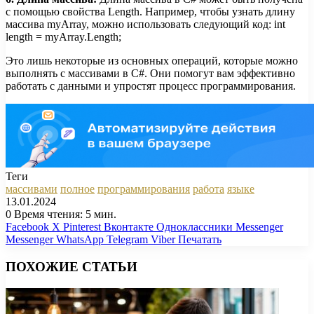
с помощью свойства Length. Например, чтобы узнать длину
массива myArray, можно использовать следующий код: int
length = myArray.Length;
Это лишь некоторые из основных операций, которые можно
выполнять с массивами в C#. Они помогут вам эффективно
работать с данными и упростят процесс программирования.
Теги
массивами
полное
программирования
работа
языке
13.01.2024
0
Время чтения: 5 мин.
Facebook
X
Pinterest
Вконтакте
Одноклассники
Messenger
Messenger
WhatsApp
Telegram
Viber
Печатать
ПОХОЖИЕ СТАТЬИ