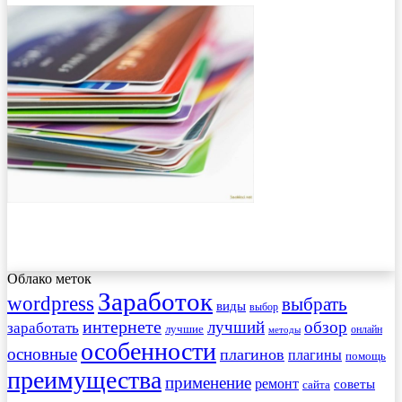
Облако меток
Заработок
wordpress
выбрать
виды
выбор
интернете
обзор
заработать
лучший
лучшие
онлайн
методы
особенности
основные
плагинов
плагины
помощь
преимущества
применение
ремонт
советы
сайта