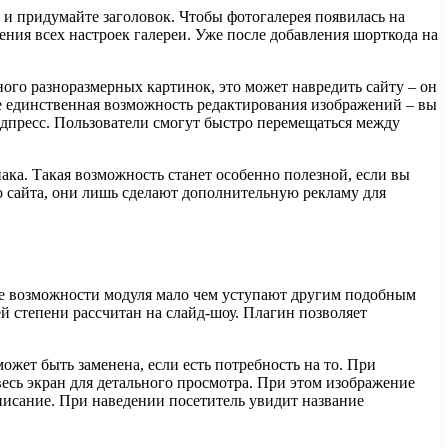
и придумайте заголовок. Чтобы фотогалерея появилась на
ения всех настроек галереи. Уже после добавления шорткода на
ного разноразмерных картинок, это может навредить сайту – он
не единственная возможность редактирования изображений – вы
рдпресс. Пользователи смогут быстро перемещаться между
ка. Такая возможность станет особенно полезной, если вы
го сайта, они лишь сделают дополнительную рекламу для
нее возможности модуля мало чем уступают другим подобным
ей степени рассчитан на слайд-шоу. Плагин позволяет
жет быть заменена, если есть потребность на то. При
весь экран для детального просмотра. При этом изображение
писание. При наведении посетитель увидит название