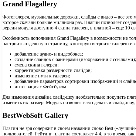
Grand Flagallery
Фотогалерея, музыкальные дорожки, слайды с видео – все это 
которое скачали больше миллиона раз. Плагин позволяет созда
версии модуля доступно 4 скина галереи, в платной – еще 10 св
Особенность дополнения Grand Flagallery в возможности не тол
настроить отдельную страницу, в которую встроите галерею из
добавление аудио- и видеобокса;
создание слайдов с баннерами (изображений с ссылками);
смена скина галереи;
корректировка размерности слайдов;
изменение пути к галереи;
добавление параметров сортировки изображений и слайд
интеграция с Фейсбуком.
Для изменения дизайна слайд-шоу необязательно покупать плат
изменить их размер. Модуль позволит вам сделать и слайд-шоу,
BestWebSoft Gallery
Плагин не зря содержит в своем названии слово Best («лучший
пользователей. Рейтинг плагина составляет 4,4, в то время, ка