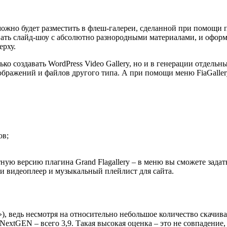
можно будет разместить в флеш-галереи, сделанной при помощи п
вать слайд-шоу с абсолютно разнородными материалами, и оформ
ерху.
ько создавать WordPress Video Gallery, но и в генерации отдел
ображений и файлов другого типа. А при помощи меню FiaGaller
ов;
ную версию плагина Grand Flagallery – в меню вы сможете зада
 и видеоплеер и музыкальный плейлист для сайта.
»), ведь несмотря на относительно небольшое количество скачи
к NextGEN – всего 3,9. Такая высокая оценка – это не совпадени