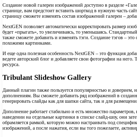
Создание новой галереи изображений доступно в разделе «Гал
странице, вам предстоит вставить шорткод в нужную часть сай
страницу сможете изменять состав изображений галереи – добав
NextGEN позволяет автоматически корректировать размер изобр
будет «прыгать», то увеличиваясь, то уменьшаясь. Стандартны
также сможете добавить и изменять тэги. Создание тэгов – эт
похожими картинками.
И еще одна полезная особенность NextGEN – это функция доба
ведете авторский блог и добавляете свои фотографии на него.
ресурса.
Tribulant Slideshow Gallery
Данный плагин также пользуется популярностью и доверием, но
дополнениям. Вы сможете добавить ряд изображений в созданной
генерировать слайды как для шапки сайта, так и для размещени
Дополнение работает стабильно и есть множество параметров, 
наведении на отдельные картинки в списке слайд-шоу, они зат
обрамляется рамкой, которую можно настраивать под специфик
изображений, а после нажатия, если вы того пожелаете, активи