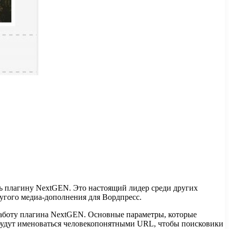
сь плагину NextGEN. Это настоящий лидер среди других
ругого медиа-дополнения для Вордпресс.
 работу плагина NextGEN. Основные параметры, которые
лы будут именоваться человекопонятными URL, чтобы поисковики