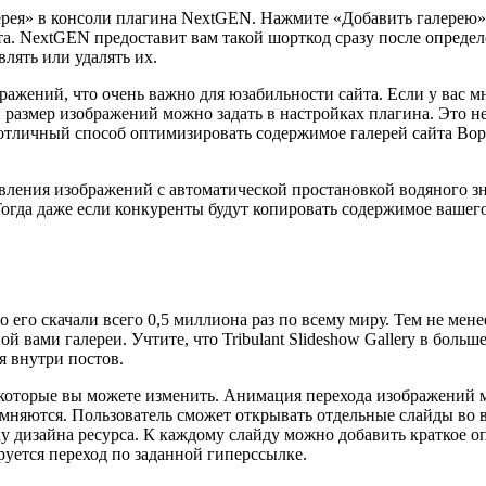
ерея» в консоли плагина NextGEN. Нажмите «Добавить галерею» 
та. NextGEN предоставит вам такой шорткод сразу после определ
лять или удалять их.
ажений, что очень важно для юзабильности сайта. Если у вас м
й размер изображений можно задать в настройках плагина. Это 
о отличный способ оптимизировать содержимое галерей сайта Во
вления изображений с автоматической простановкой водяного зна
 Тогда даже если конкуренты будут копировать содержимое ваше
 его скачали всего 0,5 миллиона раз по всему миру. Тем не ме
 вами галереи. Учтите, что Tribulant Slideshow Gallery в больш
я внутри постов.
которые вы можете изменить. Анимация перехода изображений мо
емняются. Пользователь сможет открывать отдельные слайды во 
у дизайна ресурса. К каждому слайду можно добавить краткое о
руется переход по заданной гиперссылке.