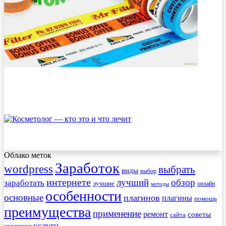
Облако меток
Заработок
wordpress
выбрать
виды
выбор
интернете
обзор
заработать
лучший
лучшие
онлайн
методы
особенности
основные
плагинов
плагины
помощь
преимущества
применение
ремонт
советы
сайта
услуги