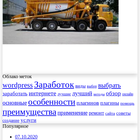
Облако меток
Заработок
wordpress
выбрать
виды
выбор
интернете
обзор
заработать
лучший
лучшие
онлайн
методы
особенности
основные
плагинов
плагины
помощь
преимущества
применение
ремонт
советы
сайта
услуги
создание
Популярное
07.10.2020