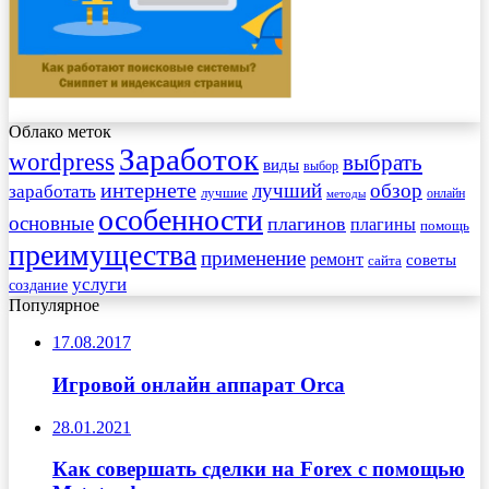
Облако меток
Заработок
wordpress
выбрать
виды
выбор
интернете
обзор
заработать
лучший
лучшие
онлайн
методы
особенности
основные
плагинов
плагины
помощь
преимущества
применение
ремонт
советы
сайта
услуги
создание
Популярное
17.08.2017
Игровой онлайн аппарат Orca
28.01.2021
Как совершать сделки на Forex с помощью