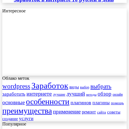
Интересное
Облако меток
Заработок
wordpress
выбрать
виды
выбор
интернете
обзор
заработать
лучший
лучшие
онлайн
методы
особенности
основные
плагинов
плагины
помощь
преимущества
применение
ремонт
советы
сайта
услуги
создание
Популярное