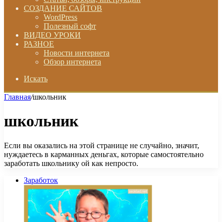
СОЗДАНИЕ САЙТОВ
WordPress
Полезный софт
ВИДЕО УРОКИ
РАЗНОЕ
Новости интернета
Обзор интернета
Искать
Главная
/
школьник
школьник
Если вы оказались на этой странице не случайно, значит,
нуждаетесь в карманных деньгах, которые самостоятельно
заработать школьнику ой как непросто.
Заработок