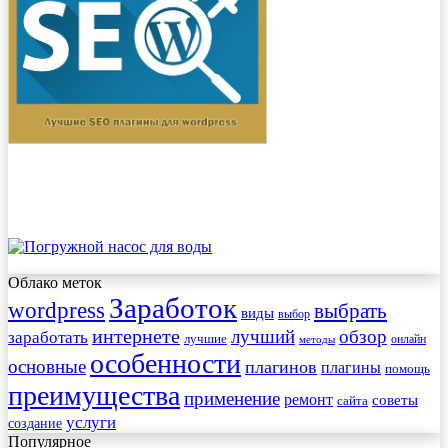
Облако меток
Заработок
wordpress
выбрать
виды
выбор
интернете
обзор
заработать
лучший
лучшие
онлайн
методы
особенности
основные
плагинов
плагины
помощь
преимущества
применение
ремонт
советы
сайта
услуги
создание
Популярное