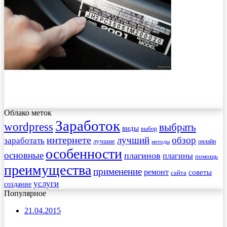
Облако меток
Заработок
wordpress
выбрать
виды
выбор
интернете
обзор
заработать
лучший
лучшие
онлайн
методы
особенности
основные
плагинов
плагины
помощь
преимущества
применение
ремонт
советы
сайта
услуги
создание
Популярное
21.04.2015