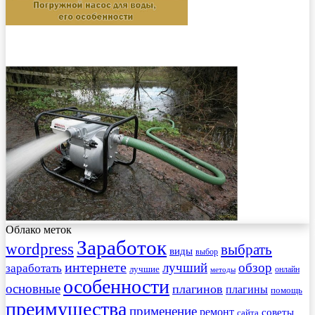
Облако меток
Заработок
wordpress
выбрать
виды
выбор
интернете
обзор
заработать
лучший
лучшие
онлайн
методы
особенности
основные
плагинов
плагины
помощь
преимущества
применение
ремонт
советы
сайта