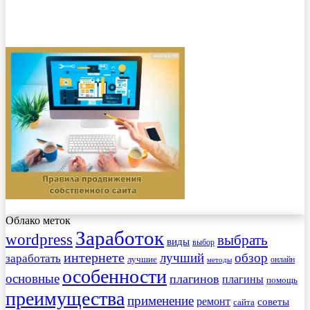
Облако меток
Заработок
wordpress
выбрать
виды
выбор
интернете
обзор
заработать
лучший
лучшие
онлайн
методы
особенности
основные
плагинов
плагины
помощь
преимущества
применение
ремонт
советы
сайта