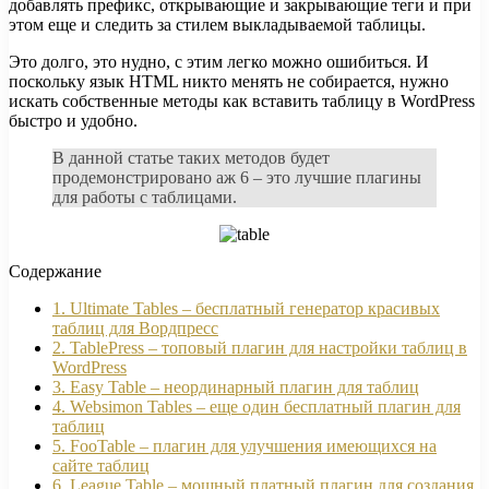
добавлять префикс, открывающие и закрывающие теги и при
этом еще и следить за стилем выкладываемой таблицы.
Это долго, это нудно, с этим легко можно ошибиться. И
поскольку язык HTML никто менять не собирается, нужно
искать собственные методы как вставить таблицу в WordPress
быстро и удобно.
В данной статье таких методов будет
продемонстрировано аж 6 – это лучшие плагины
для работы с таблицами.
Содержание
1. Ultimate Tables – бесплатный генератор красивых
таблиц для Вордпресс
2. TablePress – топовый плагин для настройки таблиц в
WordPress
3. Easy Table – неординарный плагин для таблиц
4. Websimon Tables – еще один бесплатный плагин для
таблиц
5. FooTable – плагин для улучшения имеющихся на
сайте таблиц
6. League Table – мощный платный плагин для создания