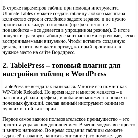
В строке параметров таблиц при помощи инструмента
Ultimate Tables сможете создать таблицу любого масштаба –
количество строк и столбиков задаете заранее, и не нужно
прописывать каждую отдельно (префикс тегов не
понадобится – все делается в упрощенном режиме). В итоге
получите красивую таблицу с контрастными строчками, легко
воспринимаемыми визуально. Чтобы вставить созданную
деталь, плагин вам даст шорткод, который пропишите в
нужное место на сайте Вордпресс.
2. TablePress – топовый плагин для
настройки таблиц в WordPress
TablePress не всегда так назывался. Многие его помнят как
WP-Table Reloaded. Но время идет и многое меняется – в
названии убрали префикс, и добавили множество новых и
полезных функций, сделав данный инструмент одним из
лучших в этой категории.
Первое самое важное пользовательское преимущество – это
простота управления дополнением. В меню модуля все просто
и внятно написано. Во время создания таблицы сможете
задать ей название, написать описание (это поможет для