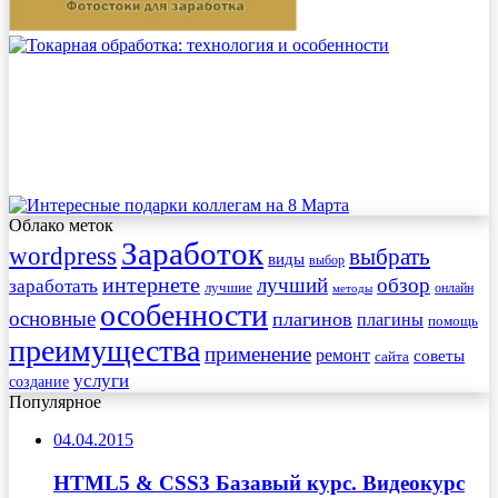
Облако меток
Заработок
wordpress
выбрать
виды
выбор
интернете
обзор
заработать
лучший
лучшие
онлайн
методы
особенности
основные
плагинов
плагины
помощь
преимущества
применение
ремонт
советы
сайта
услуги
создание
Популярное
04.04.2015
HTML5 & CSS3 Базавый курс. Видеокурс