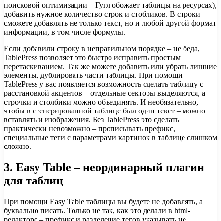
поисковой оптимизации – Гугл обожает таблицы на ресурсах),
добавить нужное количество строк и стобликов. В строки
сможете добавлять не только текст, но и любой другой формат
информации, в том числе формулы.
Если добавили строку в неправильном порядке – не беда,
TablePress позволяет это быстро исправить простым
перетаскиванием. Так же можете добавить или убрать лишние
элементы, дублировать части таблицы. При помощи
TablePress у вас появляется возможность сделать таблицу с
расстановкой акцентов – отдельные секторы выделяются, а
строчки и столбики можно объединять. И необязательно,
чтобы в сгенерированной таблице был один текст – можно
вставлять и изображения. Без TablePress это сделать
практически невозможно – прописывать префикс,
специальные теги с параметрами картинок в таблице слишком
сложно.
3. Easy Table – неординарный плагин
для таблиц
При помощи Easy Table таблицы вы будете не добавлять, а
буквально писать. Только не так, как это делали в html-
редакторе – префикс и разделение тегов указывать не